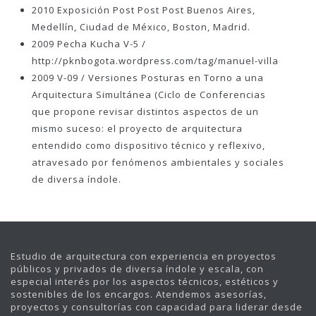
2010 Exposición Post Post Post Buenos Aires,
Medellín, Ciudad de México, Boston, Madrid.
2009 Pecha Kucha V-5 /
http://pknbogota.wordpress.com/tag/manuel-villa
2009 V-09 / Versiones Posturas en Torno a una
Arquitectura Simultánea (Ciclo de Conferencias
que propone revisar distintos aspectos de un
mismo suceso: el proyecto de arquitectura
entendido como dispositivo técnico y reflexivo,
atravesado por fenómenos ambientales y sociales
de diversa índole.
Estudio de arquitectura con experiencia en proyectos
públicos y privados de diversa índole y escala, con
especial interés por los aspectos técnicos, estéticos y
sostenibles de los encargos. Atendemos asesorías,
proyectos y consultorías con capacidad para liderar desde